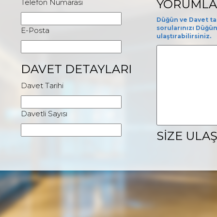
YORUMLA
Telefon Numarası
Düğün ve Davet tal
sorularınızı Düğü
E-Posta
ulaştırabilirsiniz.
DAVET DETAYLARI
Davet Tarihi
Davetli Sayısı
SİZE ULA
SERVİS DETAYLARI
Tercih ettiğiniz ile
Telefon
Kokteyl
E-Posta
Düğün Yemeği
Kokteyl Prolounge
GÖNDER
Nikah