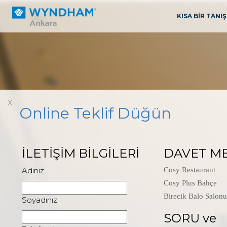
KISA BİR TANI
X
Online Teklif Düğün
İLETİŞİM BİLGİLERİ
DAVET M
Adınız
Cosy Restaurant
Cosy Plus Bahçe
Birecik Balo Salonu
Soyadınız
SORU ve