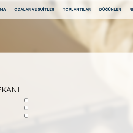
ŞMA
ODALAR VE SUİTLER
TOPLANTILAR
DÜĞÜNLER
R
EKANI