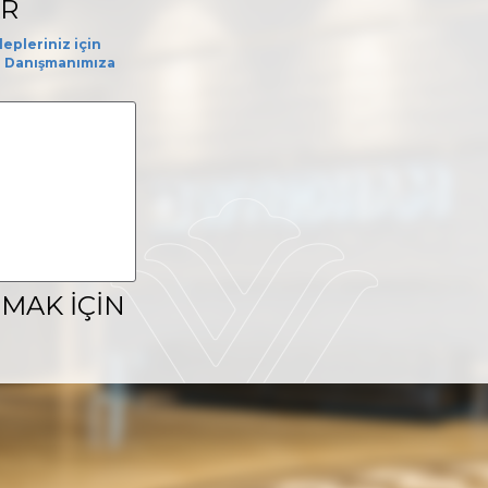
R
epleriniz için
n Danışmanımıza
ŞMAK İÇİN
tişim aracı