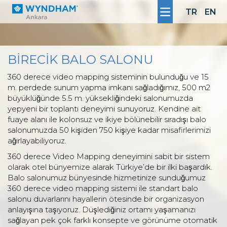
TR
|
EN
BİRECİK BALO SALONU
360 derece video mapping sisteminin bulunduğu ve 15
m. perdede sunum yapma imkanı sağladığımız, 500 m2
büyüklüğünde 5.5 m. yüksekliğindeki salonumuzda
yepyeni bir toplantı deneyimi sunuyoruz. Kendine ait
fuaye alanı ile kolonsuz ve ikiye bölünebilir sıradışı balo
salonumuzda 50 kişiden 750 kişiye kadar misafirlerimizi
ağırlayabiliyoruz.
360 derece Video Mapping deneyimini sabit bir sistem
olarak otel bünyemize alarak Türkiye’de bir ilki başardık.
Balo salonumuz bünyesinde hizmetinize sunduğumuz
360 derece video mapping sistemi ile standart balo
salonu duvarlarını hayallerin ötesinde bir organizasyon
anlayışına taşıyoruz. Düşlediğiniz ortamı yaşamanızı
sağlayan pek çok farklı konsepte ve görünüme otomatik