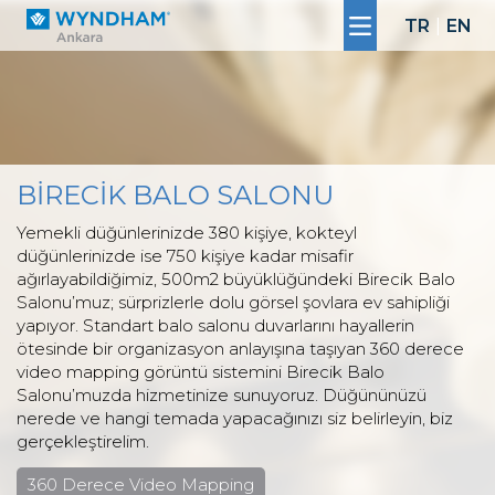
TR
|
EN
BİRECİK BALO SALONU
Yemekli düğünlerinizde 380 kişiye, kokteyl
düğünlerinizde ise 750 kişiye kadar misafir
ağırlayabildiğimiz, 500m2 büyüklüğündeki Birecik Balo
Salonu’muz; sürprizlerle dolu görsel şovlara ev sahipliği
yapıyor. Standart balo salonu duvarlarını hayallerin
ötesinde bir organizasyon anlayışına taşıyan 360 derece
video mapping görüntü sistemini Birecik Balo
Salonu’muzda hizmetinize sunuyoruz. Düğününüzü
nerede ve hangi temada yapacağınızı siz belirleyin, biz
gerçekleştirelim.
360 Derece Video Mapping